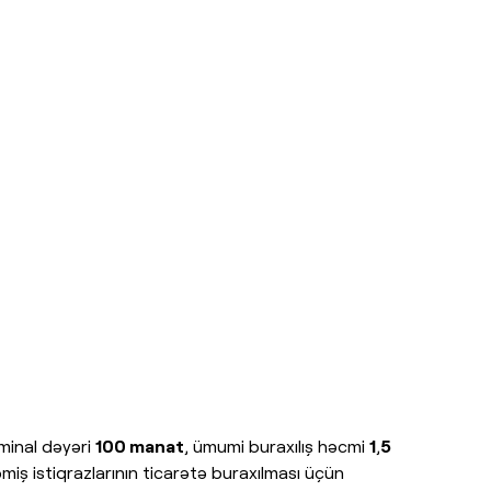
ominal dəyəri
100 manat
, ümumi buraxılış həcmi
1
,
5
iş istiqrazlarının ticarətə buraxılması üçün