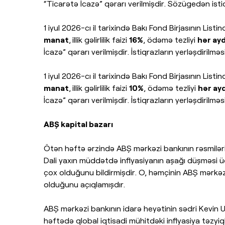
“Ticarətə İcazə” qərarı verilmişdir. Sözügedən istiq
1 iyul 2026-cı il tarixində Bakı Fond Birjasının Li
manat
,
illik gəlirlilik faizi
16%
, ödəmə tezliyi
hər ayd
İcazə” qərarı verilmişdir. İstiqrazların yerləşdirilmə
1 iyul 2026-cı il tarixində Bakı Fond Birjasının Lis
manat
,
illik gəlirlilik faizi
10%
, ödəmə tezliyi
hər ayd
İcazə” qərarı verilmişdir. İstiqrazların yerləşdirilmə
ABŞ kapital bazarı
Ötən həftə ərzində ABŞ mərkəzi bankının rəsmiləri 
Dali yaxın müddətdə inflyasiyanın aşağı düşməsi üç
çox olduğunu bildirmişdir. O, həmçinin ABŞ mərkəzi b
olduğunu açıqlamışdır.
ABŞ mərkəzi bankının idarə heyətinin sədri Kevin U
həftədə qlobal iqtisadi mühitdəki inflyasiya təzyiql