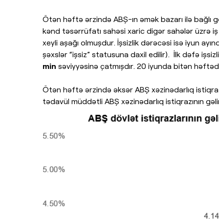
Ötən həftə ərzində ABŞ-ın əmək bazarı ilə bağlı g
kənd təsərrüfatı sahəsi xaric digər sahələr üzrə iş
xeyli aşağı olmuşdur. İşsizlik dərəcəsi isə iyun ayı
şəxslər “işsiz” statusuna daxil edilir). İlk dəfə i
min
səviyyəsinə çatmışdır. 20 iyunda bitən həftədə 
Ötən həftə ərzində əksər ABŞ xəzinədarlıq istiqrazla
tədavül müddətli ABŞ xəzinədarlıq istiqrazının gəlir