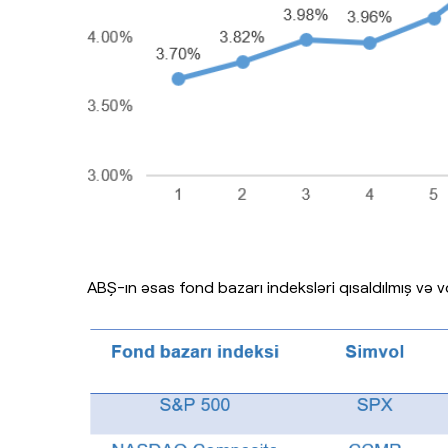
ABŞ-ın əsas fond bazarı indeksləri qısaldılmış və vol