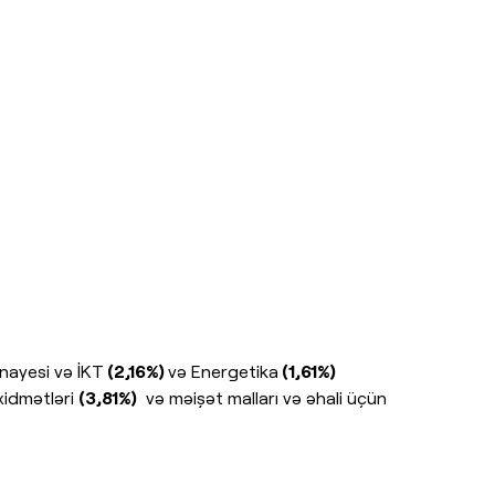
nayesi və İKT
(2,16%)
və Energetika
(1,61%)
 xidmətləri
(3,81%)
və məişət malları və əhali üçün