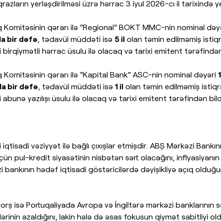
razların yerləşdirilməsi üzrə hərrac 3 iyul 2026-cı il tarixində 
stinq Komitəsinin qərarı ilə "Regional" BOKT MMC-nin nominal dəy
a bir dəfə
, tədavül müddəti isə
5 il
olan təmin edilməmiş istiqr
si birqiymətli hərrac üsulu ilə olacaq və tarixi emitent tərəfindən
tinq Komitəsinin qərarı ilə "Kapital Bank" ASC-nin nominal dəyəri
a bir dəfə
, tədavül müddəti isə
1 il
olan təmin edilməmiş istiqr
si abunə yazılışı üsulu ilə olacaq və tarixi emitent tərəfindən bild
iqtisadi vəziyyət ilə bağlı çıxışlar etmişdir. ABŞ Mərkəzi Bank
ün pul-kredit siyasətinin nisbətən sərt olacağını, inflyasiyan
ankının hədəf iqtisadi göstəricilərdə dəyişikliyə açıq olduğunu,
orş isə Portuqaliyada Avropa və İngiltərə mərkəzi banklarının s
ərinin azaldığını, lakin hələ də əsas fokusun qiymət sabitliyi ol