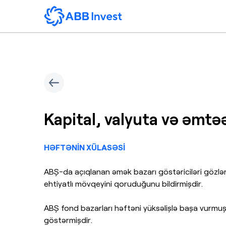
Kapital, valyuta və əmtəə
HƏFTƏNİN XÜLASƏSİ
ABŞ-da açıqlanan əmək bazarı göstəriciləri gözləntil
ehtiyatlı mövqeyini qoruduğunu bildirmişdir.
ABŞ fond bazarları həftəni yüksəlişlə başa vurmu
göstərmişdir.