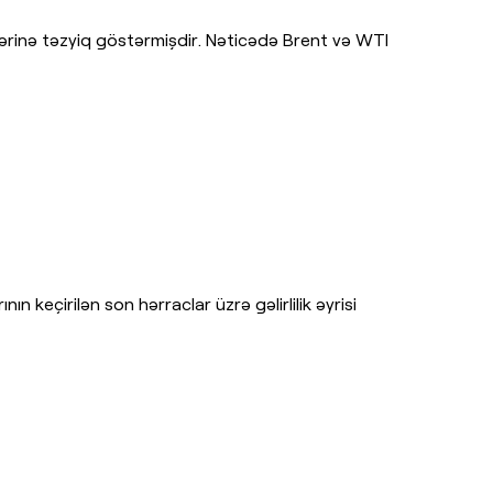
lərinə təzyiq göstərmişdir. Nəticədə Brent və WTI
n keçirilən son hərraclar üzrə gəlirlilik əyrisi