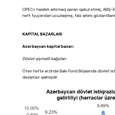
OPEC+ hasilatı artırmaq qərarı qəbul etmiş, ABŞ–İ
neft fyuçersləri ucuzlaşmış, faiz artımı gözləntiləri
KAPİTAL BAZARLARI
Azərbaycan kapital bazarı
Dövlət qiymətli kağızları
Ötən həftə ərzində Bakı Fond Birjasında dövlət istiqr
dəyişməz qalmışdır.