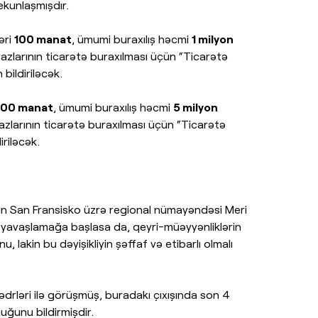
yekunlaşmışdır.
əri
100 manat
, ümumi buraxılış həcmi
1 milyon
azlarının ticarətə buraxılması üçün “Ticarətə
 bildiriləcək.
100 manat
, ümumi buraxılış həcmi
5 milyon
azlarının ticarətə buraxılması üçün “Ticarətə
iriləcək.
ının San Fransisko üzrə regional nümayəndəsi Meri
ın yavaşlamağa başlasa da, qeyri-müəyyənliklərin
 lakin bu dəyişikliyin şəffaf və etibarlı olmalı
ədrləri ilə görüşmüş, buradakı çıxışında son 4
duğunu bildirmişdir.