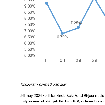
Korporativ qiymətli kağızlar
26 may 2026-cı il tarixində Bakı Fond Birjasının L
milyon manat
,
illik gəlirlilik faizi
15%
, ödəmə tezliyi