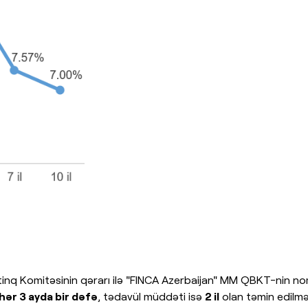
istinq Komitəsinin qərarı ilə "FINCA Azerbaijan" MM QBKT-nin n
hər 3 ayda bir dəfə
, tədavül müddəti isə
2 il
olan təmin edilməm