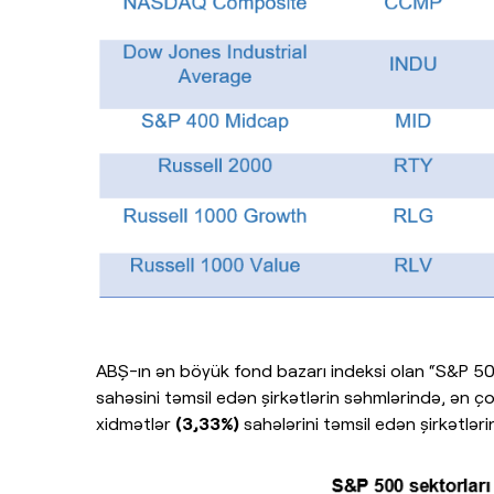
ABŞ-ın ən böyük fond bazarı indeksi olan “S&P 5
sahəsini təmsil edən şirkətlərin səhmlərində, ən ço
xidmətlər
(3,33%)
sahələrini təmsil edən şirkətlər