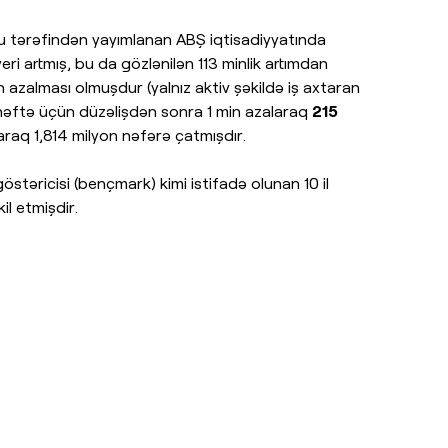
su tərəfindən yayımlanan ABŞ iqtisadiyyatında
yeri artmış, bu da gözlənilən 113 minlik artımdan
 azalması olmuşdur (yalnız aktiv şəkildə iş axtaran
ən həftə üçün düzəlişdən sonra 1 min azalaraq
215
araq 1,814 milyon nəfərə çatmışdır.
östəricisi (bençmark) kimi istifadə olunan 10 il
il etmişdir.