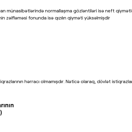
ran münasibətlərində normallaşma gözləntiləri isə neft qiymət
nin zəifləməsi fonunda isə qızılın qiyməti yüksəlmişdir
azlarının hərracı olmamışdır. Nəticə olaraq, dövlət istiqrazlarını