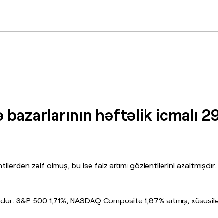
 bazarlarının həftəlik icmalı 29 
ərdən zəif olmuş, bu isə faiz artımı gözləntilərini azaltmışdır. 
şdur. S&P 500 1,71%, NASDAQ Composite 1,87% artmış, xüsusilə