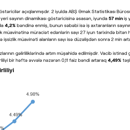
östəricilər açıqlanmışdır. 2 iyulda ABŞ Əmək Statistikası Büro
 yeri sayının dinamikası göstəricisinə əsasən, iyunda
57 min
iş 
nda
4,2%
bəndinə enmiş, bunun səbəbi isə iş axtaranların sayının
şsizlik müavinətinə müraciət edənlərin sayı 27 iyun tarixində bit
işsizlik müavinəti alanların sayı isə düzəlişdən sonra 2 min art
rının gəlirliliklərində artım müşahidə edilmişdir. Vacib istinad g
liliyi bir həftə əvvələ nəzərən 0,11 faiz bəndi artaraq
4,49%
təşk