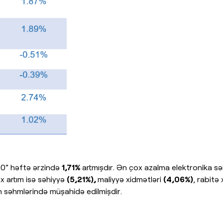
00” həftə ərzində
1,71%
artmışdır. Ən çox azalma elektronika sə
x artım isə səhiyyə
(5,21%),
maliyyə xidmətləri
(4,06%)
, rabitə
in səhmlərində müşahidə edilmişdir.