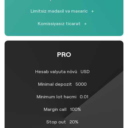
Limitsiz mədaxil və məxaric
+
Komissiyasız ticarət
+
PRO
Hesab valyuta növü
USD
Minimal depozit
5000
Minimum lot həcmi
0.01
Margin call
100%
Stop out
20%