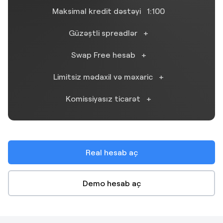
Maksimal kredit dəstəyi
1:100
Güzəştli spreadlər
+
Swap Free hesab
+
Limitsiz mədaxil və məxaric
+
Komissiyasız ticarət
+
Real hesab aç
Demo hesab aç