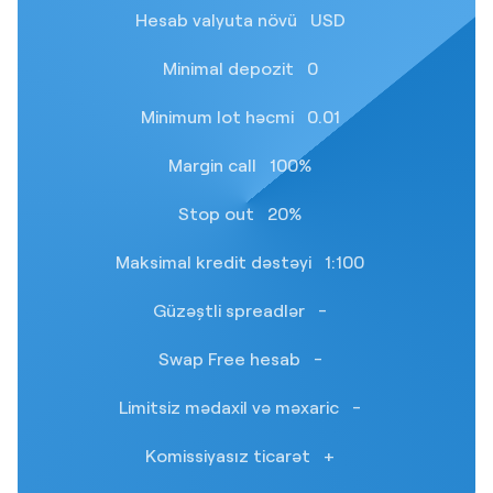
Hesab valyuta növü
USD
Minimal depozit
0
Minimum lot həcmi
0.01
Margin call
100%
Stop out
20%
Maksimal kredit dəstəyi
1:100
Güzəştli spreadlər
-
Swap Free hesab
-
Limitsiz mədaxil və məxaric
-
Komissiyasız ticarət
+