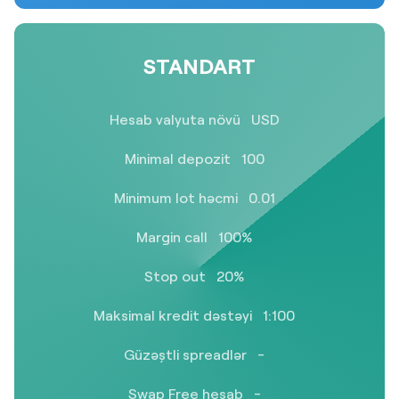
STANDART
Hesab valyuta növü
USD
Minimal depozit
100
Minimum lot həcmi
0.01
Margin call
100%
Stop out
20%
Maksimal kredit dəstəyi
1:100
Güzəştli spreadlər
-
Swap Free hesab
-