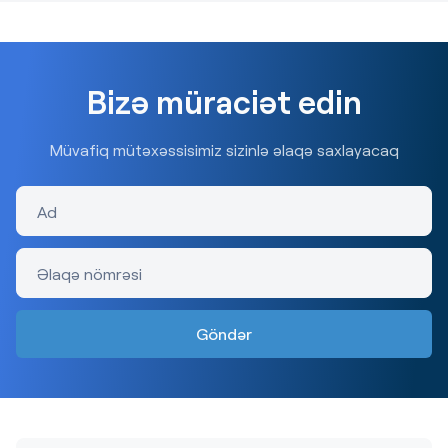
Bizə müraciət edin
Müvafiq mütəxəssisimiz sizinlə əlaqə saxlayacaq
Ad
Əlaqə nömrəsi
Göndər