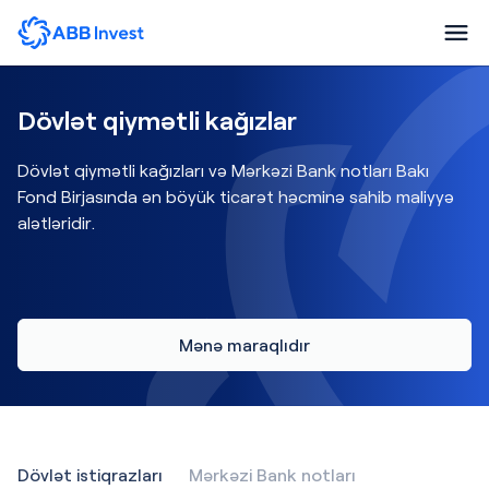
Dövlət qiymətli kağızlar
Dövlət qiymətli kağızları və Mərkəzi Bank notları Bakı
Fond Birjasında ən böyük ticarət həcminə sahib maliyyə
alətləridir.
Mənə maraqlıdır
Dövlət istiqrazları
Mərkəzi Bank notları