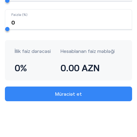
Faizlə (%)
İllik faiz dərəcəsi
Hesablanan faiz məbləği
0%
0.00 AZN
Müraciət et