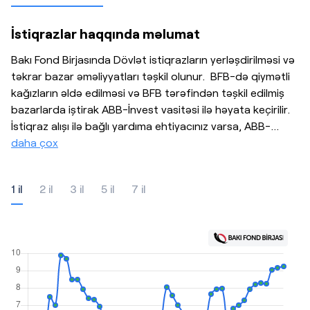
İstiqrazlar haqqında məlumat
Bakı Fond Birjasında Dövlət istiqrazların yerləşdirilməsi və
təkrar bazar əməliyyatları təşkil olunur. BFB-də qiymətli
kağızların əldə edilməsi və BFB tərəfindən təşkil edilmiş
bazarlarda iştirak ABB-İnvest vasitəsi ilə həyata keçirilir.
İstiqraz alışı ilə bağlı yardıma ehtiyacınız varsa, ABB-
…
daha çox
1 il
2 il
3 il
5 il
7 il