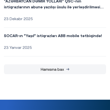
"AZƏRBAYCAN DƏMİR YOLLARI" QSC-nin
istiqrazlarının abunə yazılışı üsulu ilə yerləşdirilməsi
baş tutacaqdır
23 Dekabr 2025
SOCAR-ın “Yaşıl” istiqrazları ABB mobile tətbiqində!
23 Yanvar 2025
Hamısına bax