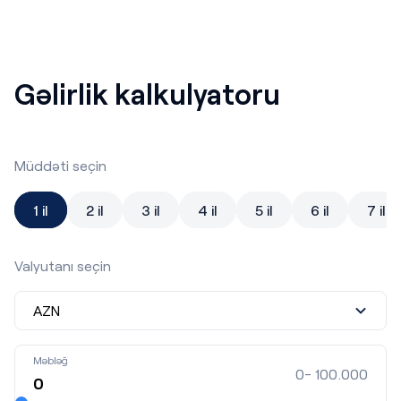
Gəlirlik kalkulyatoru
Müddəti seçin
1 il
2 il
3 il
4 il
5 il
6 il
7 il
Valyutanı seçin
Məbləğ
0- 100.000