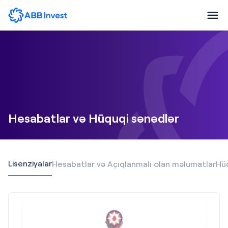
Hesabatlar və Hüquqi sənədlər
Lisenziyalar
Hesabatlar və Açıqlanmalı olan məlumatlar
Hüq