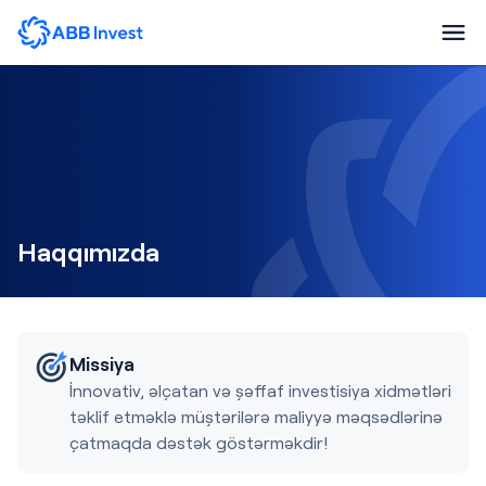
Haqqımızda
Missiya
İnnovativ, əlçatan və şəffaf investisiya xidmətləri
təklif etməklə müştərilərə maliyyə məqsədlərinə
çatmaqda dəstək göstərməkdir!