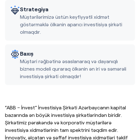
Strategiya
Müştərilərimizə üstün keyfiyyətli xidmət
göstərməklə ölkənin aparıcı investisiya şirkəti
olmaqdır.
Baxış
Müştəri rəğbətinə əsaslanaraq və dayanıqlı
biznes modeli quraraq ölkənin ən iri və səmərəli
investisiya şirkəti olmaqdır!
“ABB – İnvest” İnvestisiya Şirkəti Azərbaycanın kapital
bazarında ən böyük investisiya şirkətlərindən biridir.
Şirkətimiz pərakəndə və korporativ müştərilərə
investisiya xidmətlərinin tam spektrini təqdim edir.
İnnovativ, əlçatan və şəffaf investisiya xidmətləri təklif