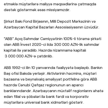
etməklə müştərilərə maliyyə məqsədlərinə çatmaqda
dəstək göstərmək əsas missiyamızdır.
Şirkət Bakı Fond Birjasının, Milli Depozit Mərkəzinin və
Azərbaycan Kapital Bazarları Assosiasiyasının üzvüdür.
“ABB” Açıq Səhmdar Cəmiyyətinin 100%-li törəmə şirkəti
olan ABB İnvest 2020-ci ildə 300 000 AZN-lik səhmdar
kapitalı ilə yaradılıb. Hazırda nizamnamə kapitalı
3 000 000 AZN-ə çatdırılıb.
ABB 1992-ci ilin 10 yanvarında fəaliyyətə başlayıb. Bankın
Baş ofisi Bakıda yerləşir. Aktivlərinin həcminə, müştəri
bazasına və beynəlxalq əməliyyat portfelinə görə ABB
hazırda Cənubi Qafqaz regionunun ən aparıcı
banklarındandır. Azərbaycanın müxtəlif regionlarını əhatə
edən filial və şöbələri ilə bank fərdi və korporativ
müştərilərə universal bank xidmətləri göstərir.