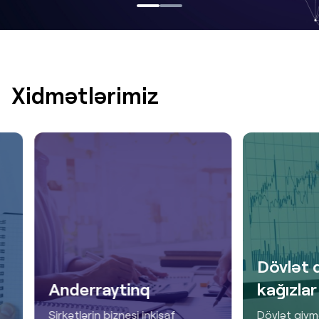
Xidmətlərimiz
Dövlət 
Anderraytinq
kağızlar
Şirkətlərin biznesi inkişaf
Dövlət qiymə