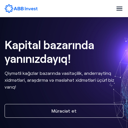
Kapital bazarında
yanınızdayıq!
Qiymətli kağızlar bazarında vasitəçilik, anderraytinq
xidmətləri, araşdırma və məsləhət xidmətləri üçün biz
varıq!
Müraciət et