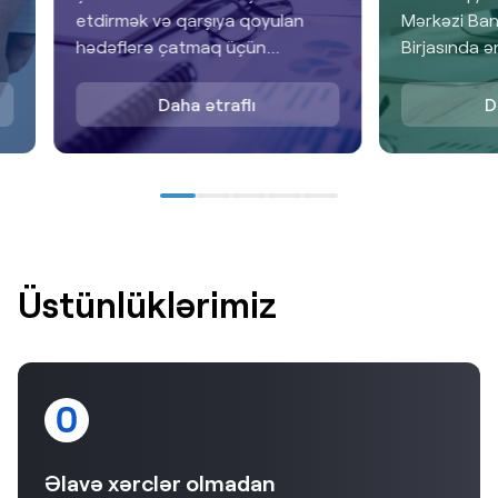
etdirmək və qarşıya qoyulan
Mərkəzi Ban
hədəflərə çatmaq üçün
Birjasında ə
mütəmadi olaraq əlavə kapitala
həcminə sahi
t
və pul vəsaitlərinə ehtiyacları
Daha ətraflı
D
an
yaranır. Mövcud kapital
ehtiyaclarınızı bizimlə qarşılayın!
Üstünlüklərimiz
Əlavə xərclər olmadan