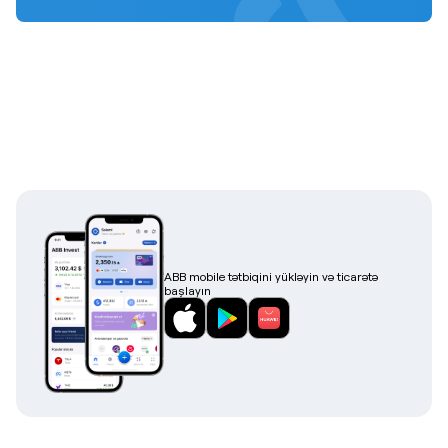
ABB mobile tətbiqini yükləyin və ticarətə
başlayın