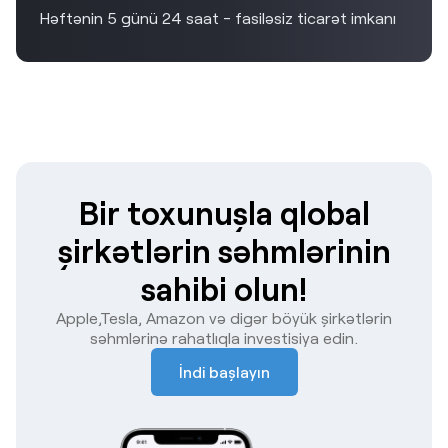
Həftənin 5 günü 24 saat - fasiləsiz ticarət imkanı
Bir toxunuşla qlobal
şirkətlərin səhmlərinin
sahibi olun!
Apple,Tesla, Amazon və digər böyük şirkətlərin
səhmlərinə rahatlıqla investisiya edin.
İndi başlayın