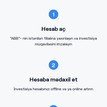
1
Hesab aç
"ABB"- nin istənilən filialına yaxınlaşın və investisiya
müqaviləsini imzalayın
2
Hesaba mədaxil et
İnvestisiya hesabınızı offline və ya online artırın