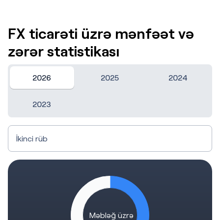
FX ticarəti üzrə mənfəət və
zərər statistikası
2026
2025
2024
2023
Məbləğ üzrə