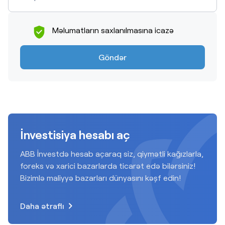
Məlumatların saxlanılmasına icazə
Göndər
İnvestisiya hesabı aç
ABB İnvestdə hesab açaraq siz, qiymətli kağızlarla,
foreks və xarici bazarlarda ticarət edə bilərsiniz!
Bizimlə maliyyə bazarları dünyasını kəşf edin!
Daha ətraflı