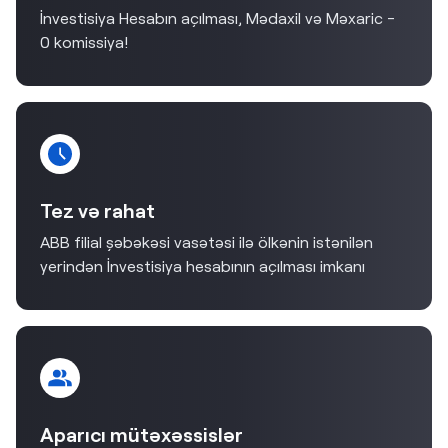
İnvestisiya Hesabın açılması, Mədaxil və Məxaric -
0 komissiya!
Tez və rahat
ABB filial şəbəkəsi vasətəsi ilə ölkənin istənilən
yerindən İnvestisiya hesabının açılması imkanı
Aparıcı mütəxəssislər