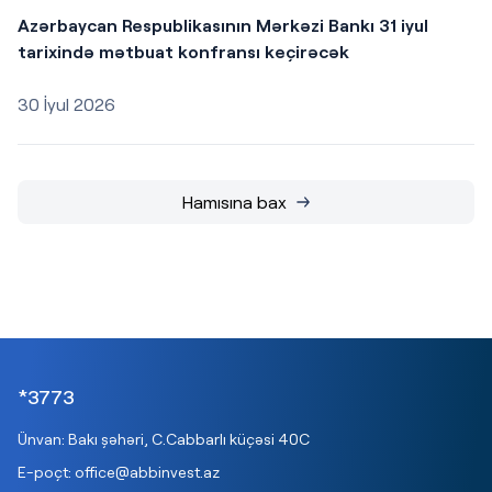
Azərbaycan Respublikasının Mərkəzi Bankı 31 iyul
tarixində mətbuat konfransı keçirəcək
30 İyul 2026
Hamısına bax
*3773
Ünvan: Bakı şəhəri, C.Cabbarlı küçəsi 40C
E-poçt:
office@abbinvest.az