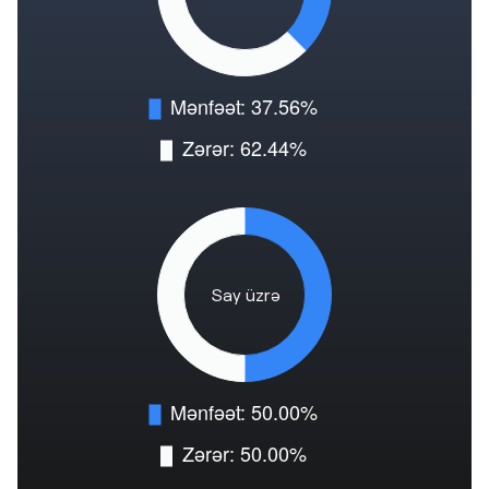
Say üzrə